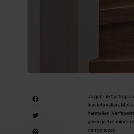
Je gebruikt je trap da
Facebook
laat iets vallen. Met
herstellen. Verfspett
Twitter
geven je 3 manieren 
dan genezen!