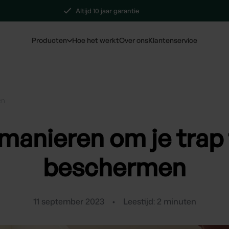
Altijd 10 jaar garantie
Producten
Hoe het werkt
Over ons
Klantenservice
en
 manieren om je trap 
beschermen
11 september 2023
•
Leestijd:
2
minuten