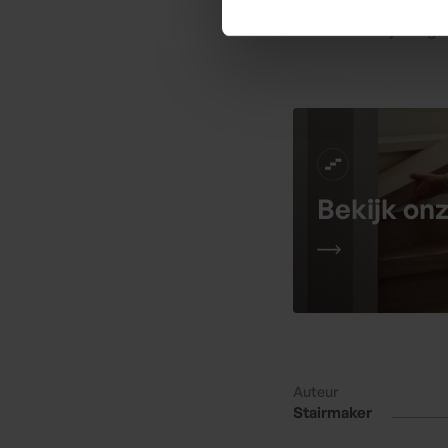
Waar wacht je nog 
Bekijk on
Auteur
Stairmaker