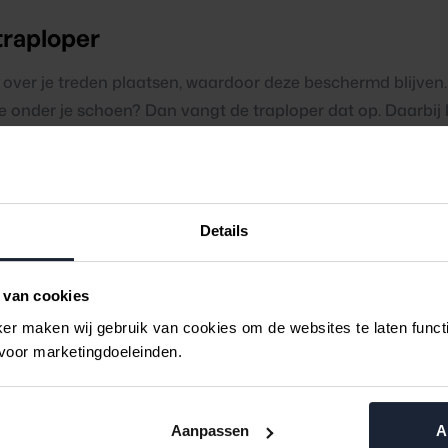
 traploper
 over je treden plaatsen, waardoor deze beschermd blijven. 
je onder je schoen? Dan vangt de traploper dat op. Daarbij
 leuke kleuren en motieven te verkrijgen zijn, dus kun je le
 als deze net nieuw is, omdat je door de traploper weinig mee
Details
traprenovatie
e trap te beschermen is een traprenovatie. Om er helemaal z
 van cookies
 je
zelf je trap renoveren
met overzettreden. En laat dat nou 
r maken wij gebruik van cookies om de websites te laten functio
elf je trap op, krijgt de overzettreden op maat thuisbezorgd,
 voor marketingdoeleinden.
 lange tijd beschermd en blijft mooi. Dus hoef je je nieuwe t
e ook geen sloffen voor iedereen aan te schaffen. En je hoe
e slag.
Aanpassen
A