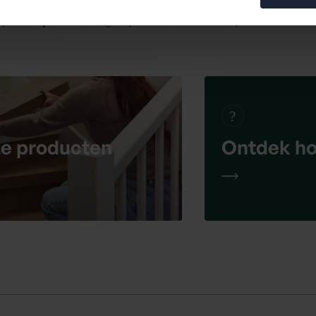
op?
Kies je decor
en gun jezelf die nieuwe trap!
Ontdek ho
ze producten