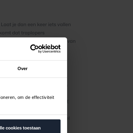
Laat je dan een keer iets vallen
 komt dat traplopers
kker losgaan. Het is wel zonde van
r van je eigen trap ziet.
Over
eker van te zijn dat je houten
net heel makkelijk zijn met
neren, om de effectiviteit
 plaatst ze en kit de treden af.
rap niet te verstoppen onder
ft al helemaal niet om de zoveel
lle cookies toestaan