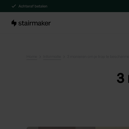
Achteraf betalen
Home
Informatie
3 manieren om je trap te bescherm
3