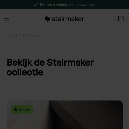
Binnen 4 weken een nieuwe trap
Home
Montage
Bekijk de Stairmaker
collectie
Nieuw