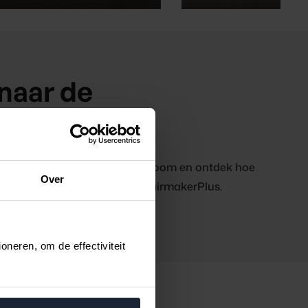
naar de
eden?
aak een afspraak in de showroom en ontdek hoe
Over
trap te transformeren met StairmakerPlus.
neren, om de effectiviteit