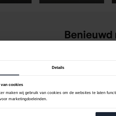
Benieuwd 
mogelijkh
r.
Kom spontaan langs of m
Details
ie.
eenvoudig het is om jouw 
zonder gedoe.
 van cookies
r maken wij gebruik van cookies om de websites te laten functio
 voor marketingdoeleinden.