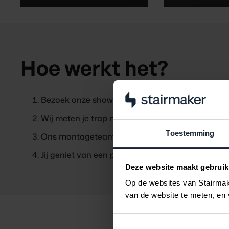
Hoe werkt het?
Bezoek onze showroom en kies je favoriete deco
Wij meten je trap nauwkeurig in.
Toestemming
Ons montageteam verzorgt de volledige installat
Jij geniet van een prachtig gerenoveerde trap, 
Deze website maakt gebruik
Op de websites van Stairmake
van de website te meten, en